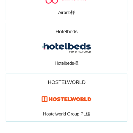
Airbnb様
Hotelbeds
Hotelbeds様
HOSTELWORLD
Hostelworld Group PL様